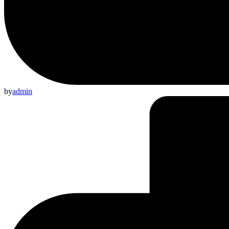
by
admin