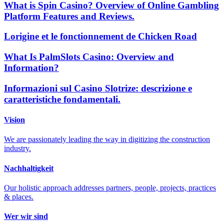
What is Spin Casino? Overview of Online Gambling
Platform Features and Reviews.
Lorigine et le fonctionnement de Chicken Road
What Is PalmSlots Casino: Overview and
Information?
Informazioni sul Casino Slotrize: descrizione e
caratteristiche fondamentali.
Vision
We are passionately leading the way in digitizing the construction
industry.
Nachhaltigkeit
Our holistic approach addresses partners, people, projects, practices
& places.
Wer wir sind