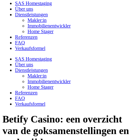
SAS Homestaging
Über uns
Dienstleistungen
Makler:in
Immobilienentwickler
Home Stager
Referenzen
FAQ
Verkaufsformel
SAS Homestaging
Über uns
Dienstleistungen
Makler:in
Immobilienentwickler
Home Stager
Referenzen
FAQ
Verkaufsformel
Betify Casino: een overzicht
van de goksamenstellingen en