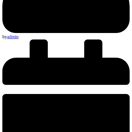
by
admin