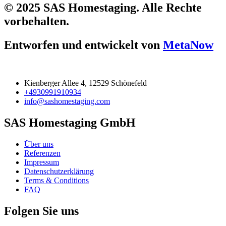
© 2025 SAS Homestaging. Alle Rechte
vorbehalten.
Entworfen und entwickelt von
MetaNow
Kienberger Allee 4, 12529 Schönefeld
+4930991910934
info@sashomestaging.com
SAS Homestaging GmbH
Über uns
Referenzen
Impressum
Datenschutzerklärung
Terms & Conditions
FAQ
Folgen Sie uns