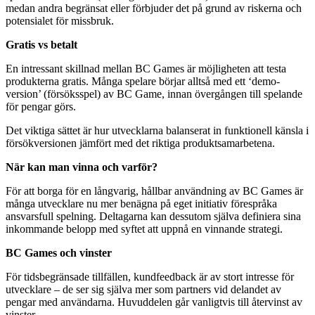
medan andra begränsat eller förbjuder det på grund av riskerna och
potensialet för missbruk.
Gratis vs betalt
En intressant skillnad mellan BC Games är möjligheten att testa
produkterna gratis. Många spelare börjar alltså med ett ‘demo-
version’ (försöksspel) av BC Game, innan övergången till spelande
för pengar görs.
Det viktiga sättet är hur utvecklarna balanserat in funktionell känsla i
försökversionen jämfört med det riktiga produktsamarbetena.
När kan man vinna och varför?
För att borga för en långvarig, hållbar användning av BC Games är
många utvecklare nu mer benägna på eget initiativ förespråka
ansvarsfull spelning. Deltagarna kan dessutom själva definiera sina
inkommande belopp med syftet att uppnå en vinnande strategi.
BC Games och vinster
För tidsbegränsade tillfällen, kundfeedback är av stort intresse för
utvecklare – de ser sig själva mer som partners vid delandet av
pengar med användarna. Huvuddelen går vanligtvis till återvinst av
vinster.