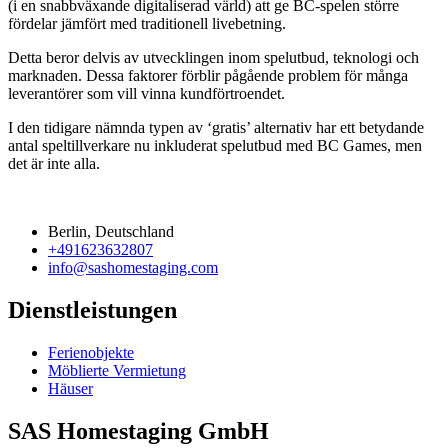
(i en snabbväxande digitaliserad värld) att ge BC-spelen större
fördelar jämfört med traditionell livebetning.
Detta beror delvis av utvecklingen inom spelutbud, teknologi och
marknaden. Dessa faktorer förblir pågående problem för många
leverantörer som vill vinna kundförtroendet.
I den tidigare nämnda typen av ‘gratis’ alternativ har ett betydande
antal speltillverkare nu inkluderat spelutbud med BC Games, men
det är inte alla.
Berlin, Deutschland
+491623632807
info@sashomestaging.com
Dienstleistungen
Ferienobjekte
Möblierte Vermietung
Häuser
SAS Homestaging GmbH