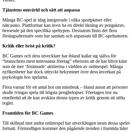
Tjänstens omvärld och sätt att anpassa
Många BC-spel är idag integrerade i olika sportplatser eller
nätcasino. Plattformar kan även ha en direkt ökning av pengakrav,
beroende på den specifika speltypen. Dessutom finns det flera
förslagsalternativ som har samlats och anpassats till BC-spelnaturen.
Kritik eller brist på kritik?
BC Games och dess utvecklare har ibland kallat sig själva för
“branschens mest intressanta företag” eftersom att de har blivit känt
som de mer ‘frisinnade’ aktörerna i världen av onlinespel. Många
nyfikenheter har dock uttryckt bekymmer över dess inverkan på
psykologin hos spelarna.
Flera varnar för ett antal hot om missbruk – bland annat att personer
skulle tvingas spela till högsta pengbelopser. Företagen tror nu
emellertid att de kan avskära denna typen av kritik genom att stifta
regler.
Framtiden för BC Games
Till skillnad mot andra onlinespel har utvecklingen inom dessa spelet
fortsatt. Förmodligen kommer den pågående trenden i framtida tider