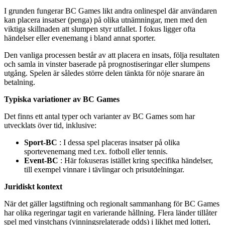
I grunden fungerar BC Games likt andra onlinespel där användaren
kan placera insatser (penga) på olika utnämningar, men med den
viktiga skillnaden att slumpen styr utfallet. I fokus ligger ofta
händelser eller evenemang i bland annat sporter.
Den vanliga processen består av att placera en insats, följa resultaten
och samla in vinster baserade på prognostiseringar eller slumpens
utgång. Spelen är således större delen tänkta för nöje snarare än
betalning.
Typiska variationer av BC Games
Det finns ett antal typer och varianter av BC Games som har
utvecklats över tid, inklusive:
Sport-BC
: I dessa spel placeras insatser på olika
sportevenemang med t.ex. fotboll eller tennis.
Event-BC
: Här fokuseras istället kring specifika händelser,
till exempel vinnare i tävlingar och prisutdelningar.
Juridiskt kontext
När det gäller lagstiftning och regionalt sammanhang för BC Games
har olika regeringar tagit en varierande hållning. Flera länder tillåter
spel med vinstchans (vinningsrelaterade odds) i likhet med lotteri,