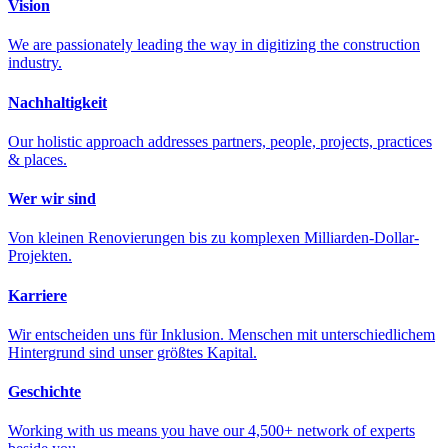
Vision
We are passionately leading the way in digitizing the construction
industry.
Nachhaltigkeit
Our holistic approach addresses partners, people, projects, practices
& places.
Wer wir sind
Von kleinen Renovierungen bis zu komplexen Milliarden-Dollar-
Projekten.
Karriere
Wir entscheiden uns für Inklusion. Menschen mit unterschiedlichem
Hintergrund sind unser größtes Kapital.
Geschichte
Working with us means you have our 4,500+ network of experts