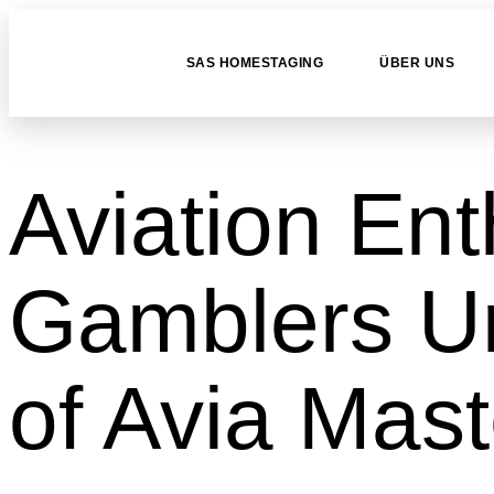
SAS HOMESTAGING
ÜBER UNS
Aviation En
Gamblers Uni
of Avia Mast