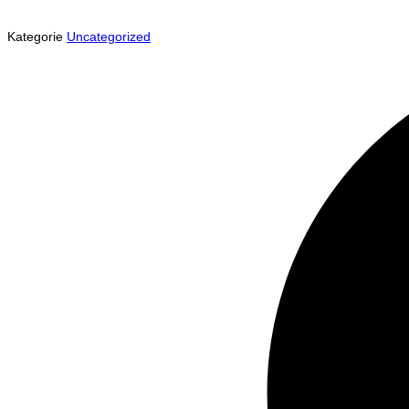
Kategorie
Uncategorized