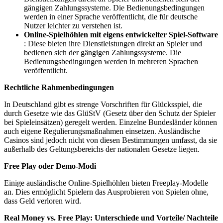
gängigen Zahlungssysteme. Die Bedienungsbedingungen
werden in einer Sprache veröffentlicht, die für deutsche
Nutzer leichter zu verstehen ist.
Online-Spielhöhlen mit eigens entwickelter Spiel-Software
: Diese bieten ihre Dienstleistungen direkt an Spieler und
bedienen sich der gängigen Zahlungssysteme. Die
Bedienungsbedingungen werden in mehreren Sprachen
veröffentlicht.
Rechtliche Rahmenbedingungen
In Deutschland gibt es strenge Vorschriften für Glücksspiel, die
durch Gesetze wie das GlüStV (Gesetz über den Schutz der Spieler
bei Spieleinsätzen) geregelt werden. Einzelne Bundesländer können
auch eigene Regulierungsmaßnahmen einsetzen. Ausländische
Casinos sind jedoch nicht von diesen Bestimmungen umfasst, da sie
außerhalb des Geltungsbereichs der nationalen Gesetze liegen.
Free Play oder Demo-Modi
Einige ausländische Online-Spielhöhlen bieten Freeplay-Modelle
an. Dies ermöglicht Spielern das Ausprobieren von Spielen ohne,
dass Geld verloren wird.
Real Money vs. Free Play: Unterschiede und Vorteile/ Nachteile