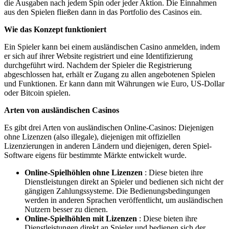
die Ausgaben nach jedem Spin oder jeder Aktion. Die Einnahmen
aus den Spielen fließen dann in das Portfolio des Casinos ein.
Wie das Konzept funktioniert
Ein Spieler kann bei einem ausländischen Casino anmelden, indem
er sich auf ihrer Website registriert und eine Identifizierung
durchgeführt wird. Nachdem der Spieler die Registrierung
abgeschlossen hat, erhält er Zugang zu allen angebotenen Spielen
und Funktionen. Er kann dann mit Währungen wie Euro, US-Dollar
oder Bitcoin spielen.
Arten von ausländischen Casinos
Es gibt drei Arten von ausländischen Online-Casinos: Diejenigen
ohne Lizenzen (also illegale), diejenigen mit offiziellen
Lizenzierungen in anderen Ländern und diejenigen, deren Spiel-
Software eigens für bestimmte Märkte entwickelt wurde.
Online-Spielhöhlen ohne Lizenzen
: Diese bieten ihre
Dienstleistungen direkt an Spieler und bedienen sich nicht der
gängigen Zahlungssysteme. Die Bedienungsbedingungen
werden in anderen Sprachen veröffentlicht, um ausländischen
Nutzern besser zu dienen.
Online-Spielhöhlen mit Lizenzen
: Diese bieten ihre
Dienstleistungen direkt an Spieler und bedienen sich der