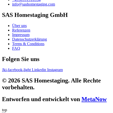
info@sashomestaging.com
SAS Homestaging GmbH
Über uns
Referenzen
Impressum
Datenschutzerklärung
Terms & Conditions
FAQ
Folgen Sie uns
Jki-facebook-light
Linkedin
Instagram
© 2026 SAS Homestaging. Alle Rechte
vorbehalten.
Entworfen und entwickelt von
MetaNow
top