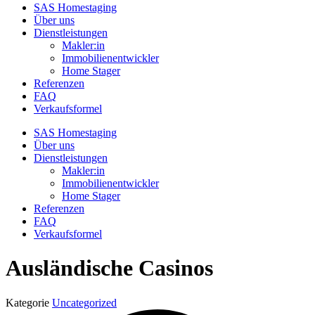
SAS Homestaging
Über uns
Dienstleistungen
Makler:in
Immobilienentwickler
Home Stager
Referenzen
FAQ
Verkaufsformel
SAS Homestaging
Über uns
Dienstleistungen
Makler:in
Immobilienentwickler
Home Stager
Referenzen
FAQ
Verkaufsformel
Ausländische Casinos
Kategorie
Uncategorized