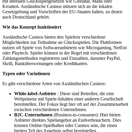
mit liberalen Glücksspielgesetzen wie Gibraltar, Malta oder
Kroatien. Ausländische Casinos müssen sich an die lokalen
Gesetzgebung und Vorschriften der EU-Staaten halten, zu denen
auch Deutschland gehört.
Wie das Konzept funktioniert
Ausländische Casinos bieten den Spielern verschiedene
Möglichkeiten zur Teilnahme an Glücksspielen. Die Plattformen
nutzen oft Spiele von Softwareanbietern wie Microgaming, NetEnt
oder Playtech. Spieler können in der Regel mit verschiedenen
Zahlungsmethoden registrieren und Einzahlen, darunter PayPal,
Skrill, Banküberweisungen oder Kreditkarten.
Typen oder Variationen
Es gibt verschiedene Arten von Ausländischen Casinos:
White-label-Anbieter
: Diese sind Betreiber, die eine
Webpräsenz mit Spiele-Inhalten einer anderen Gesellschaft
bereitstellen. Der Fokus liegt hier oft auf der Zusammenarbeit
zwischen verschiedenen Unternehmen.
B2C-Unternehmen
(Business-to-consumer): Hier bieten
Anbieter direktes Spielangebot an Endverbrauchern. Dies
können Online-Spielhallen oder Casinos sein, die einen
breiten Teil des Angebots selbst bereitstellen.