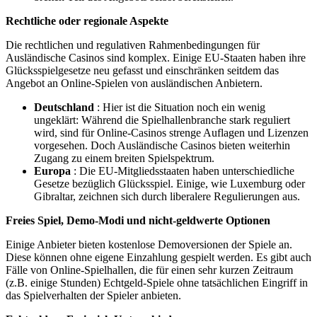
Rechtliche oder regionale Aspekte
Die rechtlichen und regulativen Rahmenbedingungen für
Ausländische Casinos sind komplex. Einige EU-Staaten haben ihre
Glücksspielgesetze neu gefasst und einschränken seitdem das
Angebot an Online-Spielen von ausländischen Anbietern.
Deutschland
: Hier ist die Situation noch ein wenig
ungeklärt: Während die Spielhallenbranche stark reguliert
wird, sind für Online-Casinos strenge Auflagen und Lizenzen
vorgesehen. Doch Ausländische Casinos bieten weiterhin
Zugang zu einem breiten Spielspektrum.
Europa
: Die EU-Mitgliedsstaaten haben unterschiedliche
Gesetze bezüglich Glücksspiel. Einige, wie Luxemburg oder
Gibraltar, zeichnen sich durch liberalere Regulierungen aus.
Freies Spiel, Demo-Modi und nicht-geldwerte Optionen
Einige Anbieter bieten kostenlose Demoversionen der Spiele an.
Diese können ohne eigene Einzahlung gespielt werden. Es gibt auch
Fälle von Online-Spielhallen, die für einen sehr kurzen Zeitraum
(z.B. einige Stunden) Echtgeld-Spiele ohne tatsächlichen Eingriff in
das Spielverhalten der Spieler anbieten.