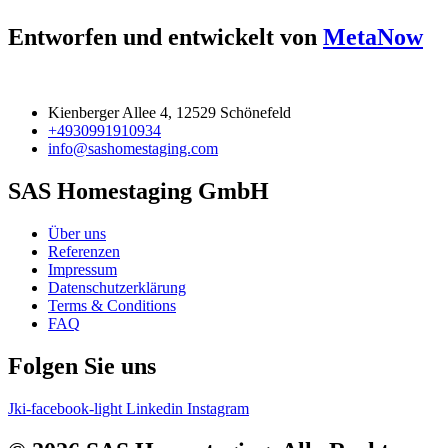
Entworfen und entwickelt von
MetaNow
Kienberger Allee 4, 12529 Schönefeld
+4930991910934
info@sashomestaging.com
SAS Homestaging GmbH
Über uns
Referenzen
Impressum
Datenschutzerklärung
Terms & Conditions
FAQ
Folgen Sie uns
Jki-facebook-light
Linkedin
Instagram