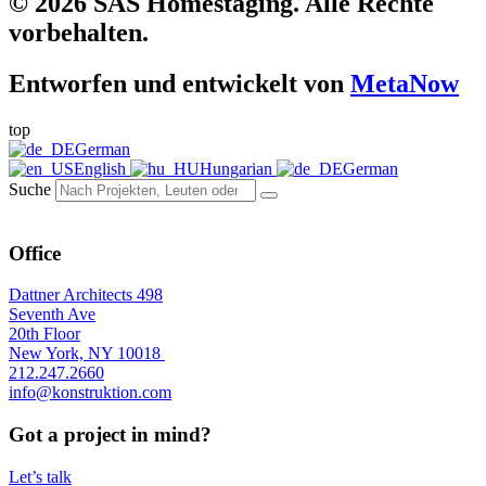
© 2026 SAS Homestaging. Alle Rechte
vorbehalten.
Entworfen und entwickelt von
MetaNow
top
German
English
Hungarian
German
Suche
Office
Dattner Architects 498
Seventh Ave
20th Floor
New York, NY 10018
212.247.2660
info@konstruktion.com
Got a project in mind?
Let’s talk