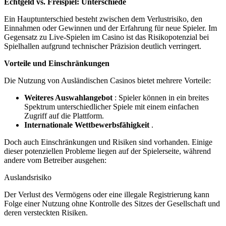
Echtgeld vs. Freispiel: Unterschiede
Ein Hauptunterschied besteht zwischen dem Verlustrisiko, den
Einnahmen oder Gewinnen und der Erfahrung für neue Spieler. Im
Gegensatz zu Live-Spielen im Casino ist das Risikopotenzial bei
Spielhallen aufgrund technischer Präzision deutlich verringert.
Vorteile und Einschränkungen
Die Nutzung von Ausländischen Casinos bietet mehrere Vorteile:
Weiteres Auswahlangebot
: Spieler können in ein breites
Spektrum unterschiedlicher Spiele mit einem einfachen
Zugriff auf die Plattform.
Internationale Wettbewerbsfähigkeit
.
Doch auch Einschränkungen und Risiken sind vorhanden. Einige
dieser potenziellen Probleme liegen auf der Spielerseite, während
andere vom Betreiber ausgehen:
Auslandsrisiko
Der Verlust des Vermögens oder eine illegale Registrierung kann
Folge einer Nutzung ohne Kontrolle des Sitzes der Gesellschaft und
deren versteckten Risiken.