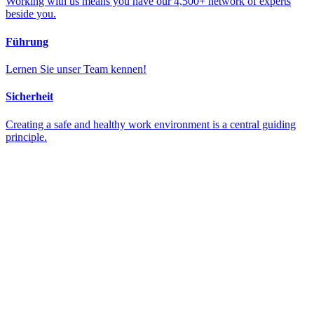
Working with us means you have our 4,500+ network of experts
beside you.
Führung
Lernen Sie unser Team kennen!
Sicherheit
Creating a safe and healthy work environment is a central guiding
principle.