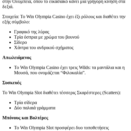
στην Ολύμπεια, όπου το εικασιακό κάνει μια γρήγορη κίνηση στα
δεξιά.
Στοιχεία: Το Win Olympia Casino έχει έξι ρόλους και διαθέτει την
εξής σύμβολο:
Γραφικό της λύρας
Τρία όσπρια με χρώμα του βουνού
Σίδερο
Χάντρα του ανδρικού σχήματος
Απωλειόμενος
Το Win Olympia Casino έχει τρεις Wilds: τα μαντάλια και η
Μουσά, που ονομάζεται “Φιλοκαλία”.
Συσκευές
Το Win Olympia Slot διαθέτει τέσσερις Σκαρέστερες (Scatters):
Τρία σίδερα
Δύο παλαιά γράμματα
Μπόνους και Βολτέρες
Το Win Olympia Slot προσφέρει δυο τοποθετήσεις