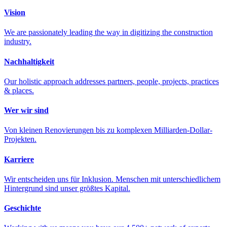
Vision
We are passionately leading the way in digitizing the construction
industry.
Nachhaltigkeit
Our holistic approach addresses partners, people, projects, practices
& places.
Wer wir sind
Von kleinen Renovierungen bis zu komplexen Milliarden-Dollar-
Projekten.
Karriere
Wir entscheiden uns für Inklusion. Menschen mit unterschiedlichem
Hintergrund sind unser größtes Kapital.
Geschichte