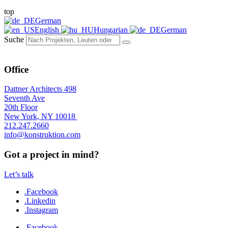
top
German
English
Hungarian
German
Suche
Office
Dattner Architects 498
Seventh Ave
20th Floor
New York, NY 10018
212.247.2660
info@konstruktion.com
Got a project in mind?
Let’s talk
.Facebook
.Linkedin
.Instagram
.Facebook