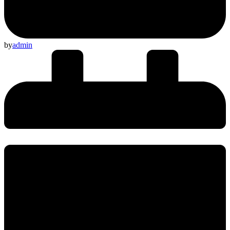
by
admin