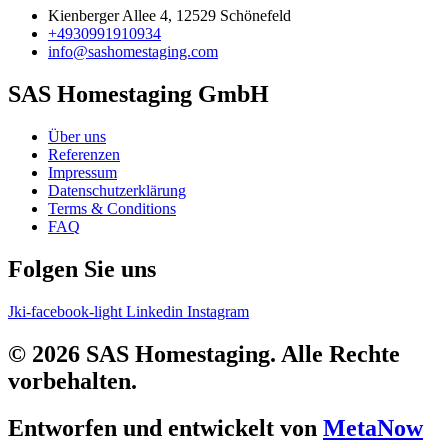
Kienberger Allee 4, 12529 Schönefeld
+4930991910934
info@sashomestaging.com
SAS Homestaging GmbH
Über uns
Referenzen
Impressum
Datenschutzerklärung
Terms & Conditions
FAQ
Folgen Sie uns
Jki-facebook-light
Linkedin
Instagram
© 2026 SAS Homestaging. Alle Rechte
vorbehalten.
Entworfen und entwickelt von
MetaNow