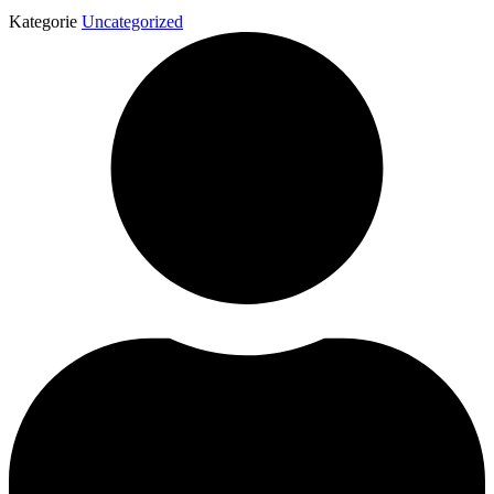
Kategorie
Uncategorized